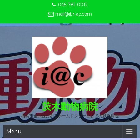
Skip
045-781-0012
to
mail@ibr-ac.com
content
茨木動物病院
横浜市金沢区にあるホームドクターとしての動物病院
Menu