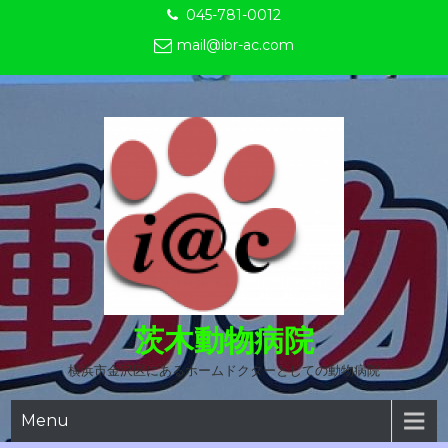
Skip
045-781-0012
to
mail@ibr-ac.com
content
茨木動物病院
横浜市金沢区にあるホームドクターとしての動物病院
Menu