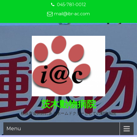
Skip
045-781-0012
to
mail@ibr-ac.com
content
茨木動物病院
横浜市金沢区にあるホームドクターとしての動物病院
Menu