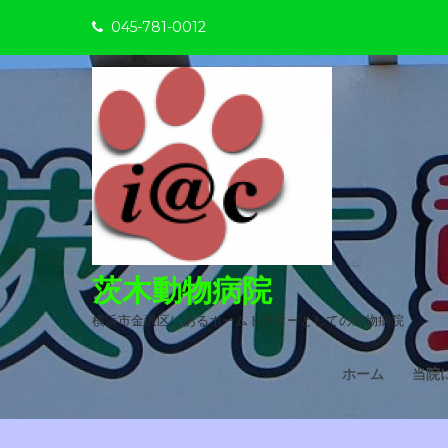
Skip
045-781-0012
to
content
茨木動物病院
横浜市金沢区にあるホームドクターとしての動物病院
ホーム
当院