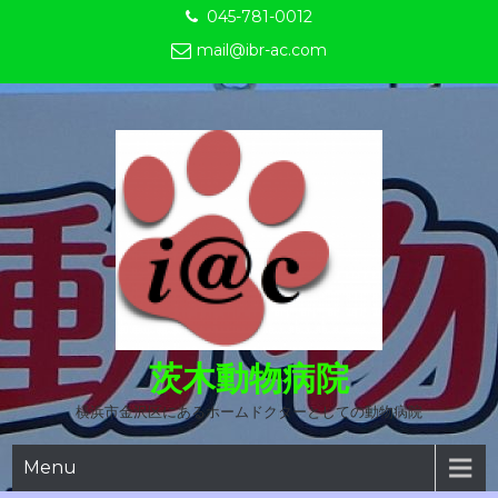
Skip
045-781-0012
to
mail@ibr-ac.com
content
茨木動物病院
横浜市金沢区にあるホームドクターとしての動物病院
Menu