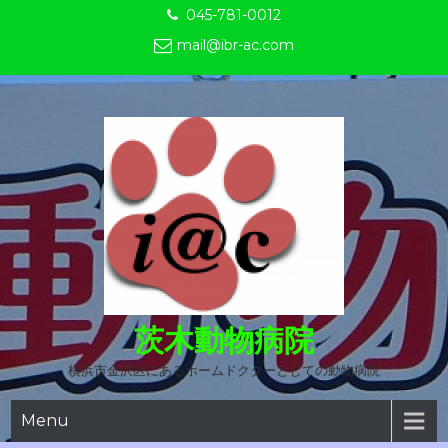
Skip
045-781-0012
to
mail@ibr-ac.com
content
茨木動物病院
横浜市金沢区にあるホームドクターとしての動物病院
Menu