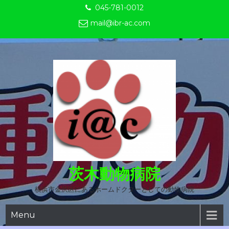
Skip
045-781-0012
to
mail@ibr-ac.com
content
茨木動物病院
横浜市金沢区にあるホームドクターとしての動物病院
Menu