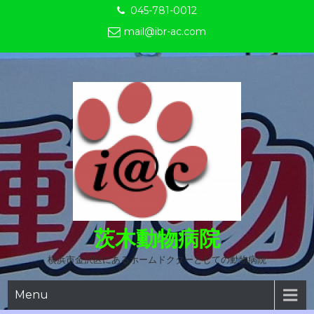
Skip
045-781-0012
to
mail@ibr-ac.com
content
茨木動物病院
横浜市金沢区にあるホームドクターとしての動物病院
Menu