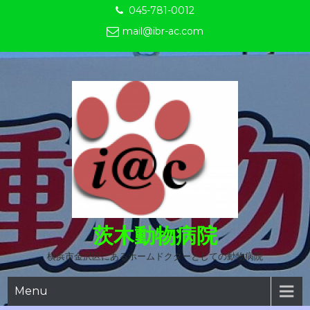
Skip
045-781-0012
to
mail@ibr-ac.com
content
茨木動物病院
横浜市金沢区にあるホームドクターとしての動物病院
Menu