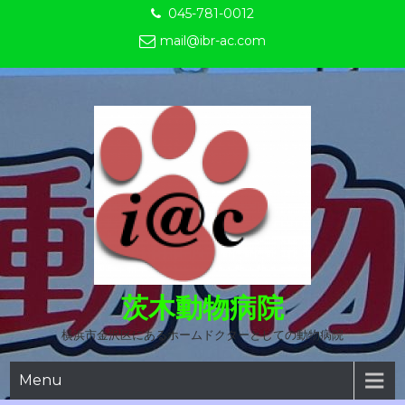
Skip
045-781-0012
to
mail@ibr-ac.com
content
茨木動物病院
横浜市金沢区にあるホームドクターとしての動物病院
Menu